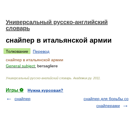
Универсальный русско-английский
словарь
снайпер в итальянской армии
Толкование
Перевод
снайпер в итальянской армии
General subject:
bersagliere
Универсальный русско-английский словарь
.
Академик.ру
.
2011
.
Игры ⚽
Нужна курсовая?
снайпер
снайпер для борьбы со
снайперами