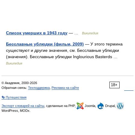
Список умерших в 1943 году
— …
Википедия
Бесславные ублюдки (фильм, 2009)
— У этого термина
существуют и другие значения, см. Бесславные ублюдки
(значения). Бесславные ублюдки Inglourious Basterds …
Википедия
© Академик, 2000-2026
18+
Обратная связь:
Техподдержка
,
Реклама на сайте
👣 Путешествия
Экспорт словарей на сайты
, сделанные на PHP,
Joomla,
Drupal,
WordPress, MODx.