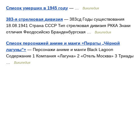
Список умерших в 1945 году
— …
Википедия
383-я стрелковая дивизия
— 383сд Годы существования
18.08.1941 Страна СССР Тип стрелковая дивизия РККА Знаки
отличия Феодосийско Бранденбургская …
Википедия
Список персонажей аниме и манги «Пираты „Чёрной
лагуны“»
— Персонажи аниме и манги Black Lagoon
Содержание 1 Компания «Лагуна» 2 «Отель Москва» 3 Триады
…
Википедия